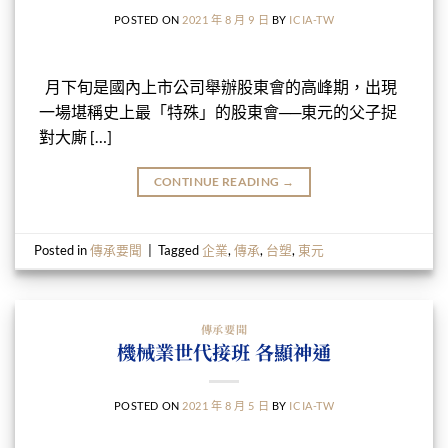
POSTED ON
2021 年 8 月 9 日
BY
ICIA-TW
月下旬是國內上市公司舉辦股東會的高峰期，出現
一場堪稱史上最「特殊」的股東會──東元的父子捉
對大廝 […]
CONTINUE READING
→
Posted in
傳承要聞
|
Tagged
企業
,
傳承
,
台塑
,
東元
傳承要聞
機械業世代接班 各顯神通
POSTED ON
2021 年 8 月 5 日
BY
ICIA-TW