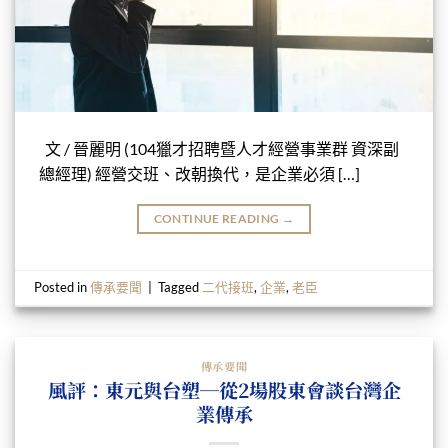
文 / 晉麗明 (104獵才招聘暨人才經營事業群 資深副
總經理) 經營交班、改朝換代，是企業必須 […]
CONTINUE READING
→
Posted in
傳承要聞
|
Tagged
二代接班
,
企業
,
老臣
傳承要聞
風評：東元與台塑─從2場股東會談台灣企
業傳承