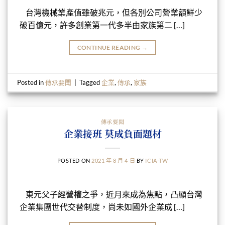
台灣機械業產值雖破兆元，但各別公司營業額鮮少
破百億元，許多創業第一代多半由家族第二 […]
CONTINUE READING
→
Posted in
傳承要聞
|
Tagged
企業
,
傳承
,
家族
傳承要聞
企業接班 莫成負面題材
POSTED ON
2021 年 8 月 4 日
BY
ICIA-TW
東元父子經營權之爭，近月來成為焦點，凸顯台灣
企業集團世代交替制度，尚未如國外企業成 […]