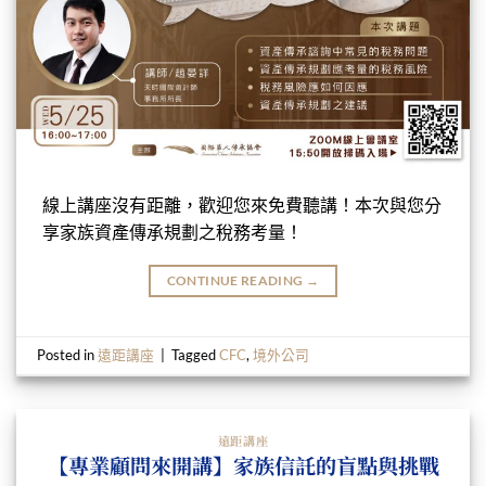
線上講座沒有距離，歡迎您來免費聽講！本次與您分
享家族資產傳承規劃之稅務考量！
CONTINUE READING
→
Posted in
遠距講座
|
Tagged
CFC
,
境外公司
遠距講座
【專業顧問來開講】家族信託的盲點與挑戰