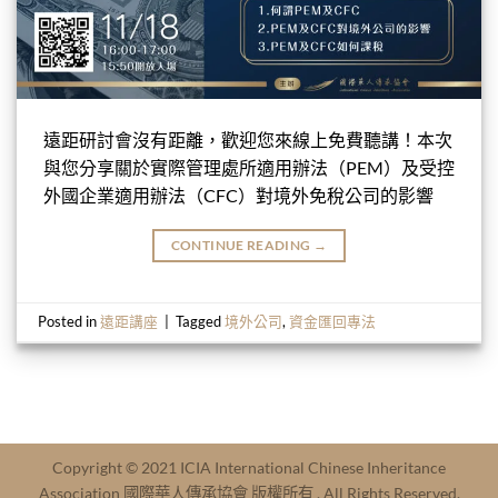
遠距研討會沒有距離，歡迎您來線上免費聽講！本次
與您分享關於實際管理處所適用辦法（PEM）及受控
外國企業適用辦法（CFC）對境外免稅公司的影響
CONTINUE READING
→
Posted in
遠距講座
|
Tagged
境外公司
,
資金匯回專法
Copyright © 2021 ICIA International Chinese Inheritance
Association 國際華人傳承協會 版權所有 . All Rights Reserved.