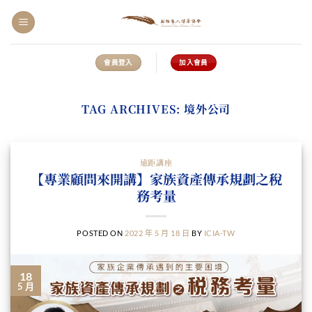
Skip
to
content
會員登入
加入會員
TAG ARCHIVES:
境外公司
遠距講座
【專業顧問來開講】家族資產傳承規劃之稅
務考量
POSTED ON
2022 年 5 月 18 日
BY
ICIA-TW
18
5 月