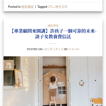
Posted in
遠距講座
|
Tagged
CFC
,
境外公司
遠距講座
【專業顧問來開講】許孩子一個可靠的未來-
談子女教養費信託
POSTED ON
2022 年 5 月 6 日
BY
ICIA-TW
06
5 月