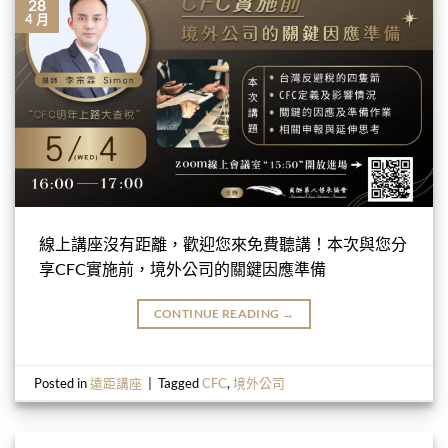
28
4 月
線上講座沒有距離，歡迎您來免費聽講！本次與您分
享CFC實施前，境外公司的關鍵因應準備
CONTINUE READING
→
Posted in
遠距講座
|
Tagged
CFC
,
境外公司