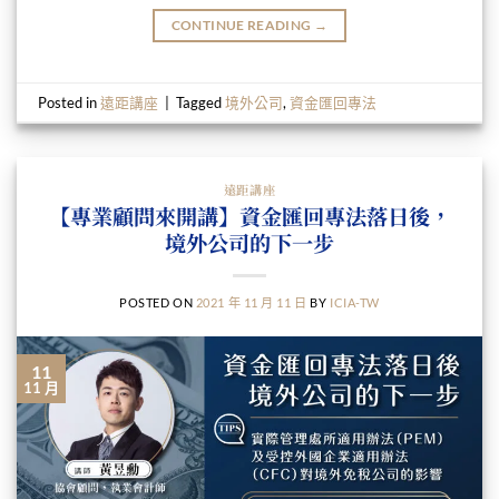
CONTINUE READING
→
Posted in
遠距講座
|
Tagged
境外公司
,
資金匯回專法
遠距講座
【專業顧問來開講】資金匯回專法落日後，
境外公司的下一步
POSTED ON
2021 年 11 月 11 日
BY
ICIA-TW
11
11 月