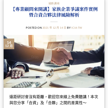
遠距講座
【專業顧問來開講】家族企業爭議案件實例
暨合資合夥法律風險解析
POSTED ON
2021 年 12 月 14 日
BY
ICIA-TW
14
12 月
遠距研討會沒有距離，歡迎您來線上免費聽講！本次
與您分享「合資」及「合夥」之間的差異性～