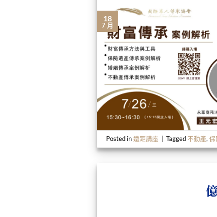
18
7 月
Posted in
遠距講座
|
Tagged
不動產
,
保