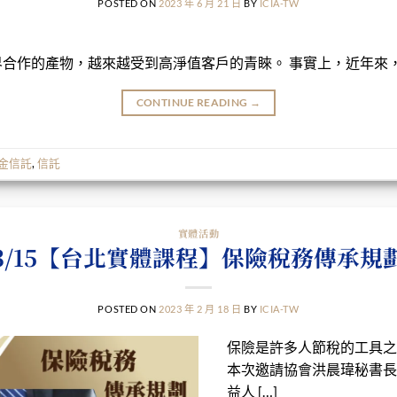
POSTED ON
2023 年 6 月 21 日
BY
ICIA-TW
合作的產物，越來越受到高淨值客戶的青睞。 事實上，近年來，保
CONTINUE READING
→
金信託
,
信託
實體活動
3/15【台北實體課程】保險稅務傳承規
POSTED ON
2023 年 2 月 18 日
BY
ICIA-TW
保險是許多人節稅的工具之
本次邀請協會洪晨瑋秘書長
益人 […]