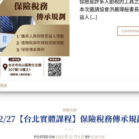
保險是許多人節稅的工具之
本次邀請協會洪晨瑋秘書長
益人 […]
CONTIN
傳承
實體活動
12/27【台北實體課程】保險稅務傳承規
POSTED ON
2022 年 12 月 8 日
BY
ICIA-TW