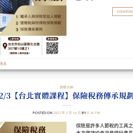
CONTIN
傳承
實體活動
2/3【台北實體課程】保險稅務傳承規
POSTED ON
2023 年 1 月 16 日
BY
ICIA-TW
保險是許多人節稅的工具之
本次邀請協會洪晨瑋秘書長