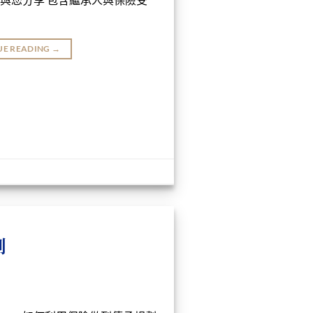
UE READING
→
劃