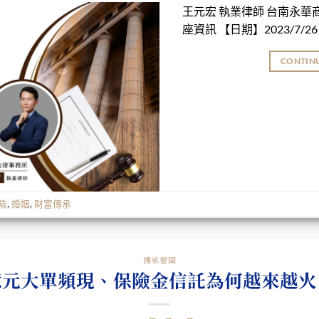
王元宏 執業律師 台南永華
座資訊 【日期】2023/7/2
CONTIN
險
,
婚姻
,
財富傳承
傳承要聞
億元大單頻現、保險金信託為何越來越火