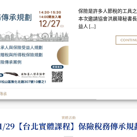
保險是許多人節稅的工具之
本次邀請協會洪晨瑋秘書長
益人 […]
CONTIN
傳承
實體活動
11/29【台北實體課程】保險稅務傳承規