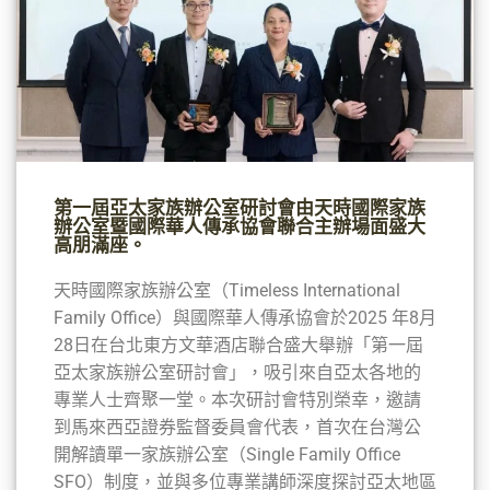
第一屆亞太家族辦公室研討會由天時國際家族
辦公室暨國際華人傳承協會聯合主辦場面盛大
高朋滿座。
天時國際家族辦公室（Timeless International
Family Office）與國際華人傳承協會於2025 年8月
28日在台北東方文華酒店聯合盛大舉辦「第一屆
亞太家族辦公室研討會」，吸引來自亞太各地的
專業人士齊聚一堂。本次研討會特別榮幸，邀請
到馬來西亞證券監督委員會代表，首次在台灣公
開解讀單一家族辦公室（Single Family Office
SFO）制度，並與多位專業講師深度探討亞太地區