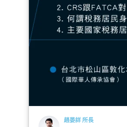
趙晏詳 所長