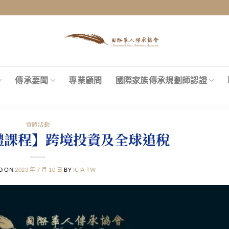
傳承要聞
專業顧問
國際家族傳承規劃師認證
實體活動
實體課程】跨境投資及全球追稅
D ON
2023 年 7 月 10 日
BY
ICIA-TW