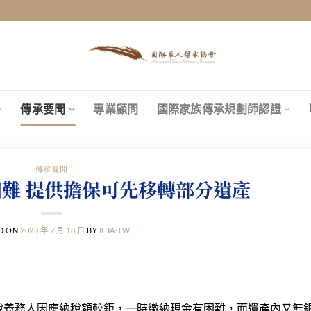
傳承要聞
專業顧問
國際家族傳承規劃師認證
傳承要聞
難 提供擔保可先移轉部分遺產
D ON
2023 年 2 月 18 日
BY
ICIA-TW
納稅義務人因應納稅額較鉅，一時繳納現金有困難，而遺產內又無