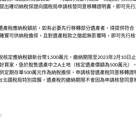
提出確切納稅保證向國稅局申請核發同意移轉證明書，即可先行
遺產稅應納稅額前，如有必要先行移轉部分遺產者，得提供符合
確實可供納稅擔保，且對遺產稅款之徵起無影響時，即可先行核
應納稅額新台幣1,500萬元，繳納期限至2023年2月10日
好買家，急於脫售遺產中之A土地（核定遺產價額為500萬元）
供定期存單500萬元作為納稅擔保，申請核發遺產稅同意移轉證
台北國稅局特別提醒，遺產稅的繳納期限不會因為申請核發同意
l