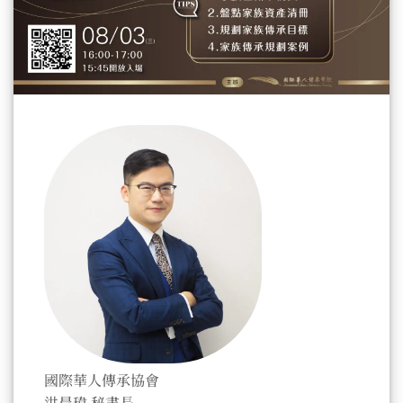
國際華人傳承協會
洪晨瑋 秘書長