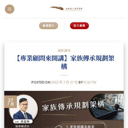
會員登入
加入會員
遠距講座
【專業顧問來開講】家族傳承規劃架
構
POSTED ON
2022 年 7 月 27 日
BY
ICIA-TW
27
7 月