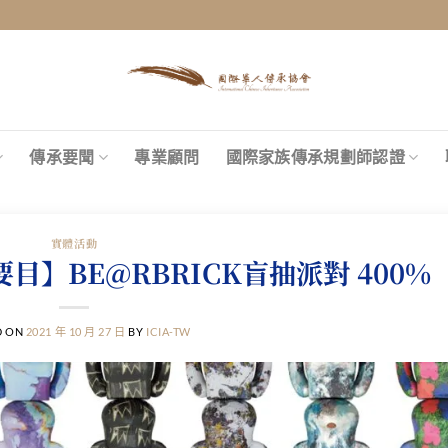
傳承要聞
專業顧問
國際家族傳承規劃師認證
實體活動
】BE@RBRICK盲抽派對 400%
D ON
2021 年 10 月 27 日
BY
ICIA-TW