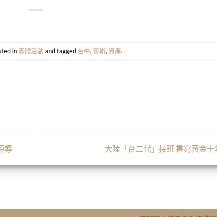
sted in
實體活動
and tagged
台中
,
藝術
,
資產
.
領導
大陸「台二代」接班 書寫黃金十