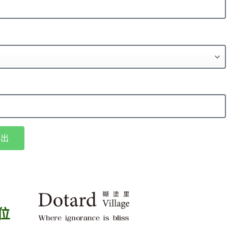
送 出
位