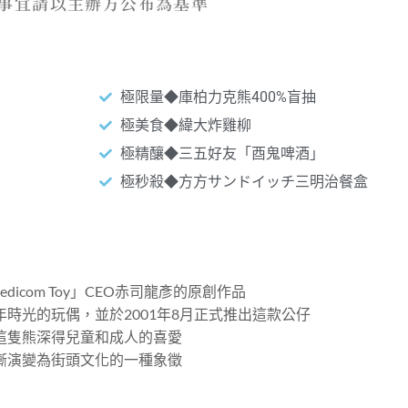
事宜請以主辦方公布為基準
活動內容
極限量◆庫柏力克熊400%盲抽
極美食◆緯大炸雞柳
極精釀◆三五好友「酉鬼啤酒」
極秒殺◆方方サンドイッチ三明治餐盒
icom Toy」CEO赤司龍彥的原創作品
時光的玩偶，並於2001年8月正式推出這款公仔
這隻熊深得兒童和成人的喜愛
漸演變為街頭文化的一種象徵
活動資訊