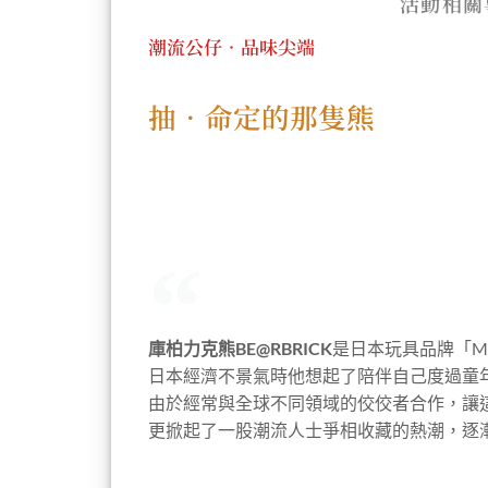
活動相關
潮流公仔•品味尖端
抽•命定的那隻熊
庫柏力克熊BE@RBRICK
是日本玩具品牌「Med
日本經濟不景氣時他想起了陪伴自己度過童年
由於經常與全球不同領域的佼佼者合作，讓
更掀起了一股潮流人士爭相收藏的熱潮，逐