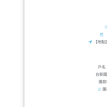
【地點
戶名
台新國
匯款帳
匯