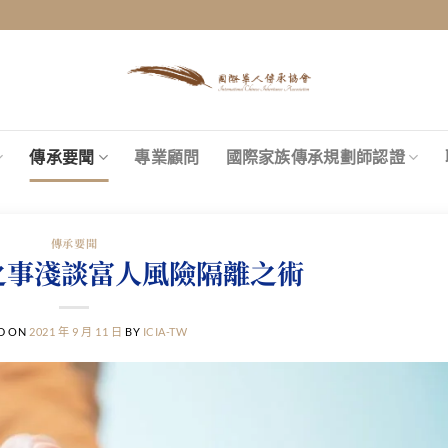
傳承要聞
專業顧問
國際家族傳承規劃師認證
傳承要聞
之事淺談富人風險隔離之術
D ON
2021 年 9 月 11 日
BY
ICIA-TW