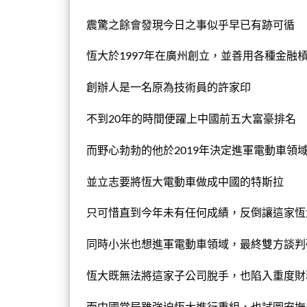
震驚之餘會發現今日之事似乎早已有跡可循
恆大於1997年在廣州創立，並善用各種金融
創辦人是一名原為技術員的許家印
不到20年的時間便躍上中國前五大富豪排名
而野心勃勃的他於2019年決定進軍電動車領
並立志要將恆大電動車做成中國的特斯拉
只可惜直到今年未有任何成績，反倒讓這家恆
同時小米也想進軍電動車領域，最終雙方談判
恆大既無法將這家子公司脫手，也陷入重度財
而中國當局雖強迫恆大進行重組，也試圖安撫