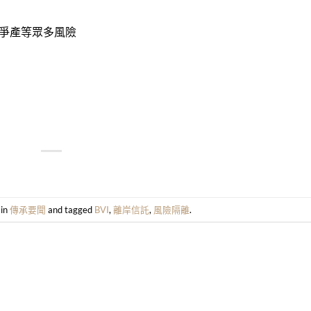
爭產等眾多風險
 in
傳承要聞
and tagged
BVI
,
離岸信託
,
風險隔離
.