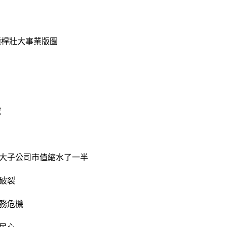
槓桿壯大事業版圖
域
大子公司市值縮水了一半
破裂
務危機
民心