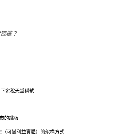
掌控權？
卸下避稅天堂稱號
市的跳板
IE（可變利益實體）的架構方式