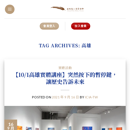
Skip
to
content
會員登入
加入會員
TAG ARCHIVES:
高雄
實體活動
【10/1高雄實體講座】突然按下的暫停鍵，
讓歷史告訴未來
POSTED ON
2021 年 9 月 16 日
BY
ICIA-TW
16
9 月