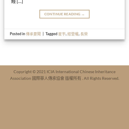
經 […]
CONTINUE READING
→
Posted in
傳承要聞
|
Tagged
星宇
,
經營權
,
長榮
Copyright © 2021 ICIA International Chinese Inheritance
Association 國際華人傳承協會 版權所有 . All Rights Reserved.