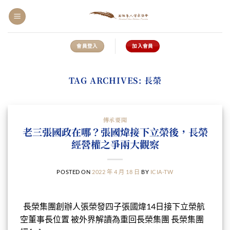
Skip
to
content
會員登入
加入會員
TAG ARCHIVES:
長榮
傳承要聞
老三張國政在哪？張國煒接下立榮後，長榮
經營權之爭兩大觀察
POSTED ON
2022 年 4 月 18 日
BY
ICIA-TW
長榮集團創辦人張榮發四子張國煒14日接下立榮航
空董事長位置 被外界解讀為重回長榮集團 長榮集團