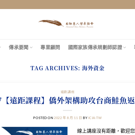
傳承要聞
專業顧問
國際家族傳承規劃師認證
TAG ARCHIVES:
海外資金
遠距講座
17【遠距課程】僑外架構助攻台商鮭魚返
POSTED ON
2022 年 8 月 11 日
BY
ICIA-TW
線上講座沒有距離，歡迎您