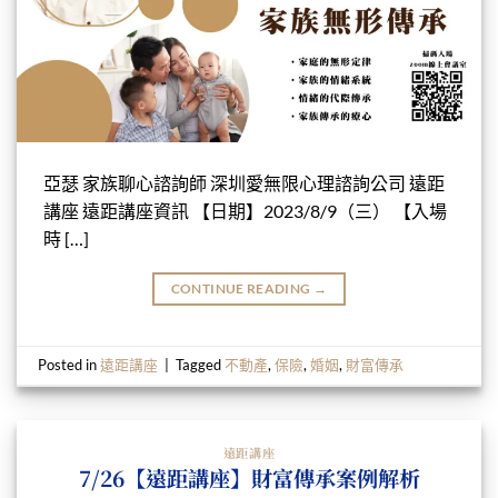
亞瑟 家族聊心諮詢師 深圳愛無限心理諮詢公司 遠距
講座 遠距講座資訊 【日期】2023/8/9（三） 【入場
時 […]
CONTINUE READING
→
Posted in
遠距講座
|
Tagged
不動產
,
保險
,
婚姻
,
財富傳承
遠距講座
7/26【遠距講座】財富傳承案例解析