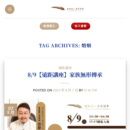
Skip
to
content
會員登入
加入會員
TAG ARCHIVES:
婚姻
遠距講座
8/9【遠距講座】家族無形傳承
POSTED ON
2023 年 8 月 7 日
BY
ICIA-TW
07
8 月