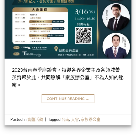
2023台南春季座談會，特邀各界企業主及各領域菁
英齊聚於此，共同瞭解「家族辦公室」不為人知的秘
密。
CONTINUE READING
→
Posted in
實體活動
|
Tagged
台南
,
大會
,
家族辦公室