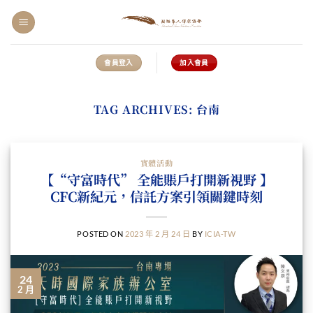
Skip
to
content
會員登入
加入會員
TAG ARCHIVES:
台南
實體活動
【“守富時代” 全能賬戶打開新視野 】
CFC新紀元，信託方案引領關鍵時刻
POSTED ON
2023 年 2 月 24 日
BY
ICIA-TW
24
2 月