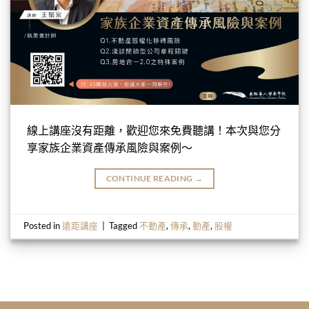
線上講座沒有距離，歡迎您來免費聽講！本次與您分
享家族企業資產傳承風險與案例～
CONTINUE READING
→
Posted in
遠距講座
|
Tagged
不動產
,
傳承
,
動產
,
股權