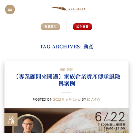
Skip
to
content
會員登入
加入會員
TAG ARCHIVES:
動產
遠距講座
【專業顧問來開講】家族企業資產傳承風險
與案例
POSTED ON
2022 年 6 月 16 日
BY
ICIA-TW
16
6 月