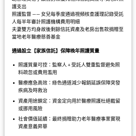
護支出
照護監督 —— 女兒每季度通過視頻核查護理記錄受託
人每半年審計照護機構費用明細
夫妻雙方均身故後剩餘信託資產及老房出售款捐贈至
當地老年醫療慈善基金
通過設立【家族信託】保障晚年照護質量
照護質量可控：監察人 + 受託人雙重監督避免照
料疏忽或費用濫用
醫療應急高效：綠色通道減少報銷延誤保障突發
疾病及時救治
資產用途鎖定：資金定向用於醫療照護杜絕截留
或挪用風險
社會價值延續：最終捐贈助力老年醫療事業實現
資產意義昇華