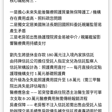
核心痛點有三：
一是擔心未來失能後醫療照護質量無保障護工 / 機構
存在費用虛高、照料疏忽問題
二是獨女定居美國無法長期回國照料委託親屬監管易
產生矛盾
三是老房若出售換護理院資金易被中介 / 親屬截留影
響醫療費用持續支付
劉先生將退休金存款 180 萬元注入境內家族信託
由持牌信託公司擔任受託人指定女兒為信託監察人
信託架構設計為：照護費用直付 —— 每月直接向定點
護理機構支付 1 萬元基礎照護費
若升級為全失能照護費用提升至 1.8 萬元（需三甲醫
院出具失能評估報告）
醫療應急金 —— 若突發重病住院憑主治醫生簽字可單
次支取 8-20 萬元醫療費用無需傳統報銷流程
房產保障 —— 老房暫不注入信託若需出售由受託人協
助辦理交易手續售房款優先補充信託資產專項用於照