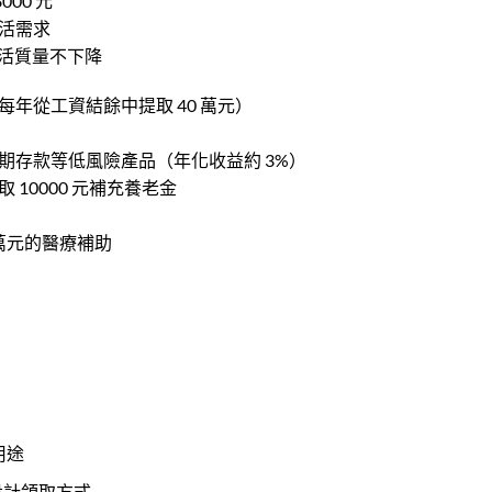
8000
元
活需求
活質量不下降
每年從工資結餘中提取
40
萬元）
期存款等低風險產品（年化收益約
3%
）
取
10000
元補充養老金
萬元的醫療補助
用途
設計領取方式