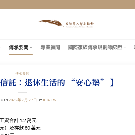
傳承要聞
專業顧問
國際家族傳承規劃師認證
傳承要聞
信託：退休生活的 “安心墊” 】
D ON
2025 年 7 月 29 日
BY
ICIA-TW
工資合計
1.2
萬元
元）及存款
80
萬元