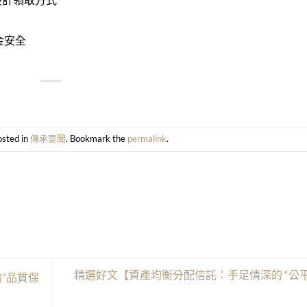
金安全
osted in
傳承要聞
. Bookmark the
permalink
.
精選好文【資產均衡分配信託：手足情深的 “公平
”品質保