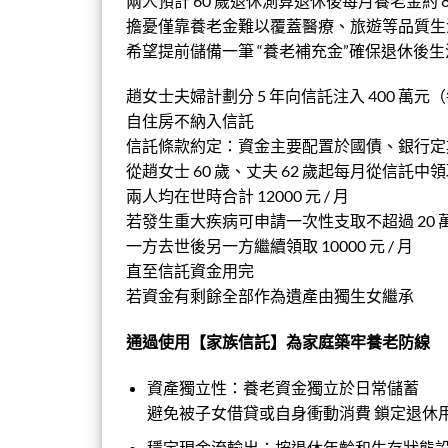
兩人預計
60
歲退休測算退休後每月養老金約
擔憂僅靠養老金難以覆蓋醫療、旅遊等品質生
希望提前儲備一筆
“
養老補充金
”
確保退休後生
趙女士夫婦計劃分
5
年向信託注入
400
萬元（
自住房不納入信託
信託條款約定：資金主要配置於國債、銀行定
從趙女士
60
歲、丈夫
62
歲起每月從信託中領
兩人均在世時合計
12000
元
/
月
若發生重大疾病可申請一次性支取不超過
20
一方去世後另一方繼續領取
10000
元
/
月
直至信託資金用完
若資金有剩餘全部作為遺產由獨生女繼承
通過使用【家族信託】為家庭築牢養老防線
資產獨立性：養老資金獨立於日常儲蓄
避免被子女借貸或自身衝動消費
鎖定退休
穩定現金流輸出：按退休年齡和生存狀態