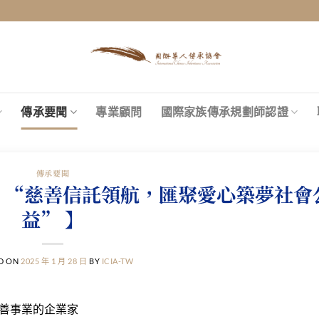
傳承要聞
專業顧問
國際家族傳承規劃師認證
傳承要聞
：“慈善信託領航，匯聚愛心築夢社會
益” 】
D ON
2025 年 1 月 28 日
BY
ICIA-TW
善事業的企業家