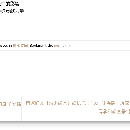
先生的影響
進步貢獻力量
osted in
傳承要聞
. Bookmark the
permalink
.
精選好文【減少繼承糾紛信託：“以信託為盾，護家
賦能子女璀
傳承和諧無爭”