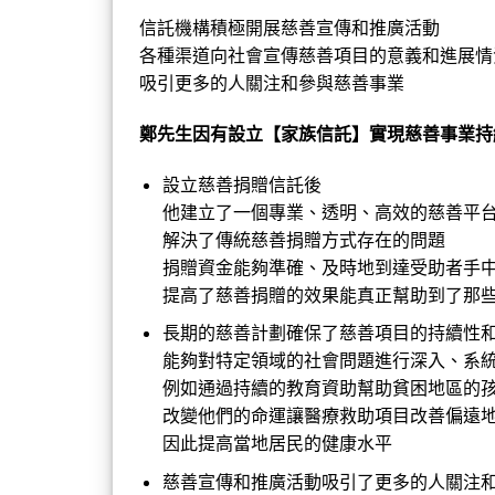
信託機構積極開展慈善宣傳和推廣活動
各種渠道向社會宣傳慈善項目的意義和進展情
吸引更多的人關注和參與慈善事業
鄭先生因有設立【家族信託】實現慈善事業持
設立慈善捐贈信託後
他
建立了一個專業、透明、高效的慈善平
解決了傳統慈善捐贈方式存在的問題
捐贈資金能夠準確、及時地到達受助者手
提高了慈善捐贈的效果能
真正幫助到了那
長期的慈善計劃確保了慈善項目的持續性
能夠對特定領域的社會問題進行深入、系
例如通過持續的教育資助
幫助貧困地區的
改變他們的命運讓
醫療救助項目
改善偏遠
因此提高當地居民的健康水平
慈善宣傳和推廣活動吸引了更多的人關注