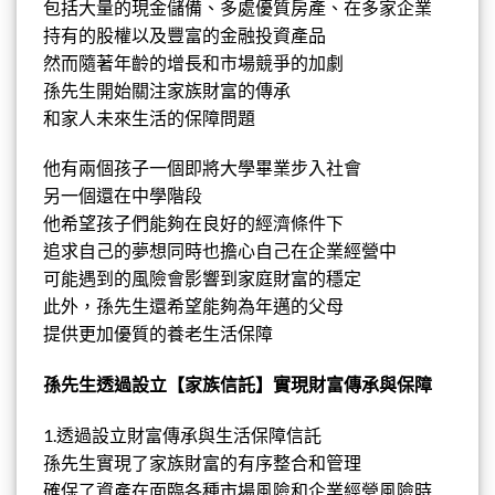
包括大量的現金儲備、多處優質房產、在多家企業
持有的股權以及豐富的金融投資產品
然而隨著年齡的增長和市場競爭的加劇
孫先生開始關注家族財富的傳承
和家人未來生活的保障問題
他有兩個孩子
一個即將大學畢業步入社會
另一個還在中學階段
他希望孩子們能夠在良好的經濟條件下
追求自己的夢想同時也擔心自己在企業經營中
可能遇到的風險會影響到家庭財富的
穩定
此外，孫先生還希望能夠為年邁的父母
提供更加優質的養老生活保障
孫先生透過設立【家族信託】實現財富傳承與保障
1.透過設立財富傳承與生活保障信託
孫先生實現了家族財富的有序整合和管理
確保了資產在面臨各種市場風險和企業經營風險時