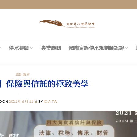
傳承要聞
專業顧問
國際家族傳承規劃師認證
遠距講座
】保險與信託的極致美學
D ON
2021 年 6 月 11 日
BY
ICIA-TW